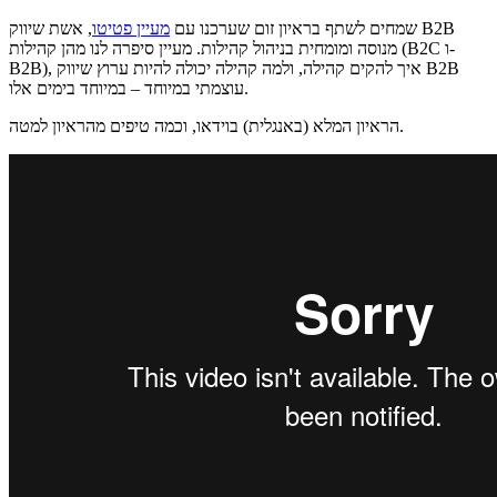
שמחים לשתף בראיון זום שערכנו עם
מעיין פטיטו
, אשת שיווק B2B
מנוסה ומומחית בניהול קהילות. מעיין סיפרה לנו מהן קהילות (B2C ו-
B2B), איך להקים קהילה, ולמה קהילה יכולה להיות ערוץ שיווק B2B
עוצמתי במיוחד – במיוחד בימים אלו.
הראיון המלא (באנגלית) בוידאו, וכמה טיפים מהראיון למטה.