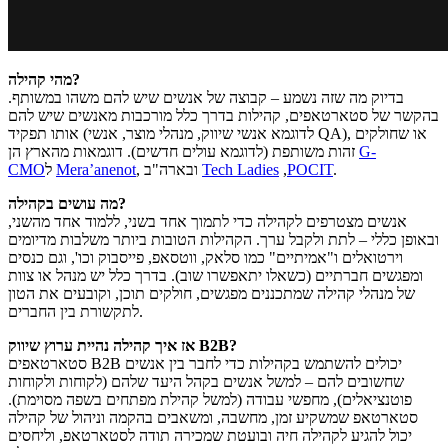
מהי קהילה?
בדיוק מה שזה נשמע – קבוצה של אנשים שיש להם משהו במשותף.
בהקשר של סטארטאפים, קהילות בדרך כלל מורכבות מאנשים שיש להם
אותו תפקיד (לדוגמא אנשי שיווק, מנהלי מוצר, אנשי QA), או שחולקים
G-
זהות משותפת (לדוגמא עולים חדשים). דוגמאות מהארץ הן
.
POCIT
,
Tech Ladies
, ובארה"ב
Mera’anenot
ל
CMO
מה עושים בקהילה?
אנשים מצטרפים לקהילה כדי לתמוך אחד בשני, ללמוד אחד מהשני,
ובאופן כללי – לתת ולקבל ערך. הקהילות הטובות ביותר משלבות מדיומים
וירטואלים ו"אמיתיים" כמו סלאק, ווטסאפ, פייסבוק וכו', וגם כנסים
ומפגשים חברתיים (כשאלו יתאפשרו שוב). בדרך כלל יש מנהל או צוות
של מנהלי קהילה שמתכננים מפגשים, חולקים תוכן, וקובעים את הטון
לתקשורת בין החברים.
אז איך קהילה נהיית ערוץ שיווק B2B?
סטארטאפים B2B יכולים להשתמש בקהילות כדי לחבר בין אנשים
שחשובים להם – למשל אנשים בקהל היעד שלהם (לקוחות ולקוחות
פוטנציאלים), מחפשי עבודה (למשל קהילת מפתחים בשפה מסוימת).
סטארטאפ שמשקיע זמן, מחשבה, ומשאבים בהקמה וניהול של קהילה
יכול להגיע לקהילה חיה ובועטת שמכירה תודה לסטארטאפ, וליחסים