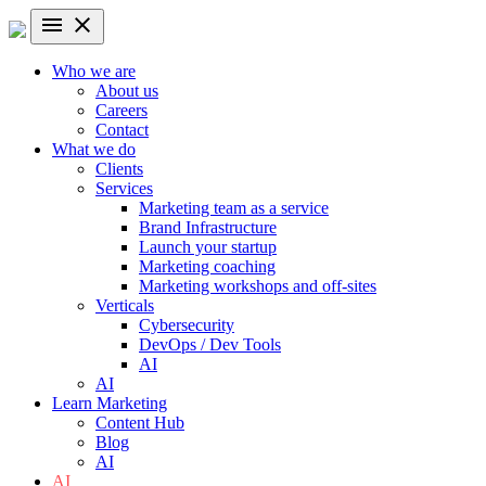
menu
close
Who we are
About us
Careers
Contact
What we do
Clients
Services
Marketing team as a service
Brand Infrastructure
Launch your startup
Marketing coaching
Marketing workshops and off-sites
Verticals
Cybersecurity
DevOps / Dev Tools
AI
AI
Learn Marketing
Content Hub
Blog
AI
AI