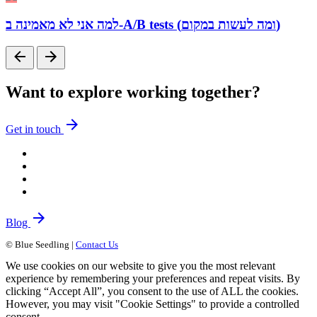
למה אני לא מאמינה ב-A/B tests (ומה לעשות במקום)
Want to explore working together?
arrow_forward
Get in touch
arrow_forward
Blog
© Blue Seedling |
Contact Us
We use cookies on our website to give you the most relevant
experience by remembering your preferences and repeat visits. By
clicking “Accept All”, you consent to the use of ALL the cookies.
However, you may visit "Cookie Settings" to provide a controlled
consent.