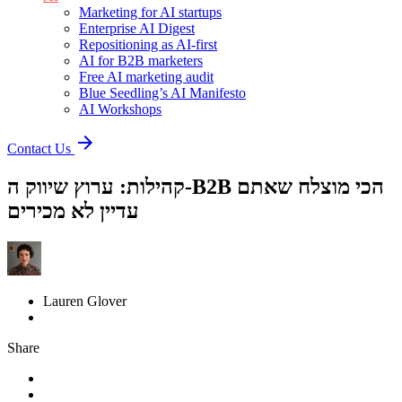
Marketing for AI startups
Enterprise AI Digest
Repositioning as AI-first
AI for B2B marketers
Free AI marketing audit
Blue Seedling’s AI Manifesto
AI Workshops
arrow_forward
Contact Us
קהילות: ערוץ שיווק ה-B2B הכי מוצלח שאתם
עדיין לא מכירים
Lauren Glover
Share