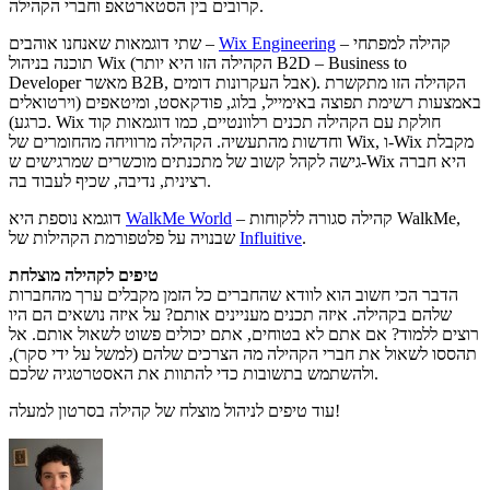
קרובים בין הסטארטאפ וחברי הקהילה.
– קהילה למפתחי
Wix Engineering
שתי דוגמאות שאנחנו אוהבים –
תוכנה בניהול Wix (הקהילה הזו היא יותר B2D – Business to
Developer מאשר B2B, אבל העקרונות דומים). הקהילה הזו מתקשרת
באמצעות רשימת תפוצה באימייל, בלוג, פודקאסט, ומיטאפים (וירטואלים
כרגע). Wix חולקת עם הקהילה תכנים רלוונטיים, כמו דוגמאות קוד
וחדשות מהתעשיה. הקהילה מרוויחה מהחומרים של Wix, ו-Wix מקבלת
גישה לקהל קשוב של מתכנתים מוכשרים שמרגישים ש-Wix היא חברה
רצינית, נדיבה, שכיף לעבוד בה.
– קהילה סגורה ללקוחות WalkMe,
WalkMe World
דוגמא נוספת היא
.
Influitive
שבנויה על פלטפורמת הקהילות של
טיפים לקהילה מוצלחת
הדבר הכי חשוב הוא לוודא שהחברים כל הזמן מקבלים ערך מהחברות
שלהם בקהילה. איזה תכנים מעניינים אותם? על איזה נושאים הם היו
רוצים ללמוד? אם אתם לא בטוחים, אתם יכולים פשוט לשאול אותם. אל
תהססו לשאול את חברי הקהילה מה הצרכים שלהם (למשל על ידי סקר),
ולהשתמש בתשובות כדי להתוות את האסטרטגיה שלכם.
עוד טיפים לניהול מוצלח של קהילה בסרטון למעלה!